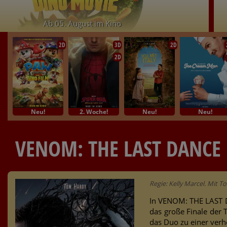
Ab 05. August im Kino
2D
3D
2D
2D
Neu!
2. Woche!
Neu!
Neu!
VENOM: THE LAST DANCE
Regie: Kelly Marcel. Mit 
In VENOM: THE LAST 
das große Finale der 
das Duo zu einer verh