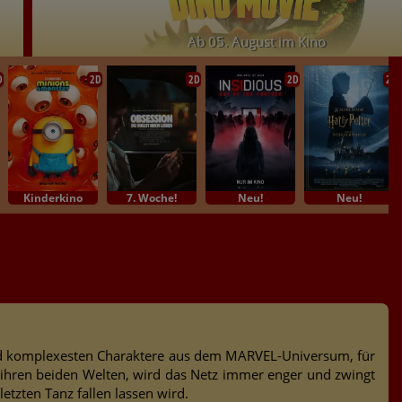
Ab 05. August im Kino
D
2D
2D
2D
2D
Kinderkino
7. Woche!
Neu!
Neu!
d komplexesten Charaktere aus dem MARVEL-Universum, für
n ihren beiden Welten, wird das Netz immer enger und zwingt
tzten Tanz fallen lassen wird.