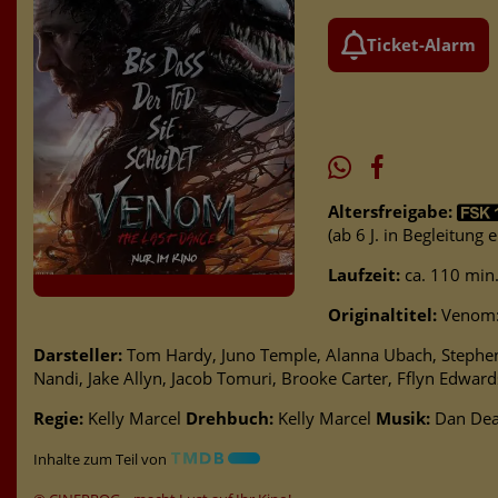
Ticket-Alarm
Altersfreigabe:
(ab 6 J. in Begleitung
Laufzeit:
ca. 110 min
Originaltitel:
Venom: 
Darsteller:
Tom Hardy, Juno Temple, Alanna Ubach, Stephen G
Nandi, Jake Allyn, Jacob Tomuri, Brooke Carter, Fflyn Edward
Regie:
Kelly Marcel
Drehbuch:
Kelly Marcel
Musik:
Dan De
Inhalte zum Teil von