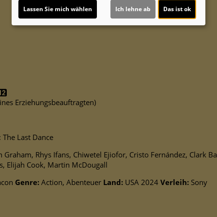
Lassen Sie mich wählen
Ich lehne ab
Das ist ok
 eines Erziehungsbeauftragten)
.
The Last Dance
raham, Rhys Ifans, Chiwetel Ejiofor, Cristo Fernández, Clark Ba
s, Elijah Cook, Martin McDougall
acon
Genre:
Action, Abenteuer
Land:
USA 2024
Verleih:
Sony