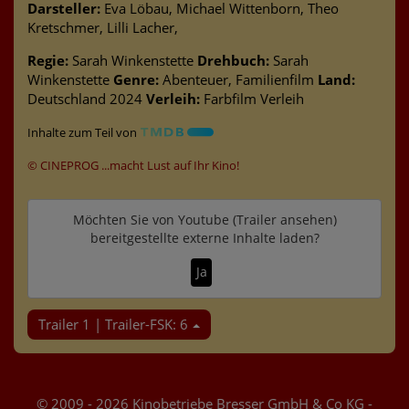
Darsteller:
Eva Löbau, Michael Wittenborn, Theo
Kretschmer, Lilli Lacher,
Regie:
Sarah Winkenstette
Drehbuch:
Sarah
Winkenstette
Genre:
Abenteuer, Familienfilm
Land:
Deutschland 2024
Verleih:
Farbfilm Verleih
Inhalte zum Teil von
© CINEPROG ...macht Lust auf Ihr Kino!
Möchten Sie von
Youtube (Trailer ansehen)
bereitgestellte externe Inhalte laden?
Ja
Trailer 1 | Trailer-FSK: 6
© 2009 - 2026 Kinobetriebe Bresser GmbH & Co KG -