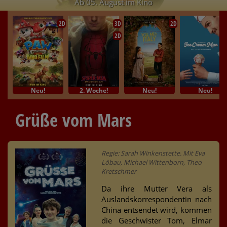
Ab 05. August im Kino
2D
3D
2D
2D
Neu!
2. Woche!
Neu!
Neu!
Grüße vom Mars
Regie: Sarah Winkenstette. Mit Eva
Löbau, Michael Wittenborn, Theo
Kretschmer
Da ihre Mutter Vera als
Auslandskorrespondentin nach
China entsendet wird, kommen
die Geschwister Tom, Elmar