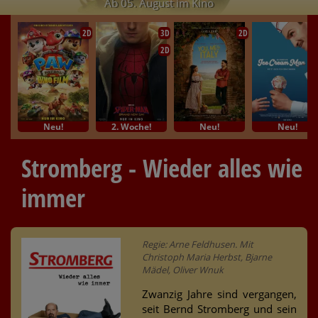
Ab 05. August im Kino
2D
3D
2D
2D
Neu!
2. Woche!
Neu!
Neu!
Stromberg - Wieder alles wie
immer
Regie: Arne Feldhusen. Mit
Christoph Maria Herbst, Bjarne
Mädel, Oliver Wnuk
Zwanzig Jahre sind vergangen,
seit Bernd Stromberg und sein