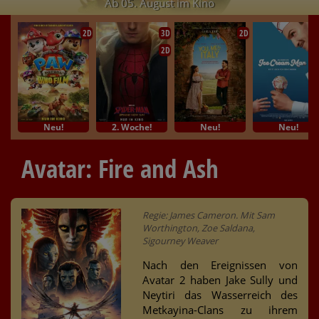
Ab 05. August im Kino
2D
3D
2D
2D
Neu!
2. Woche!
Neu!
Neu!
Avatar: Fire and Ash
Regie: James Cameron. Mit Sam
Worthington, Zoe Saldana,
Sigourney Weaver
Nach den Ereignissen von
Avatar 2 haben Jake Sully und
Neytiri das Wasserreich des
Metkayina-Clans zu ihrem