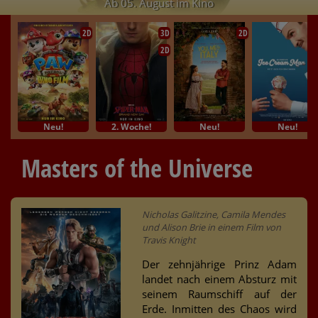
Ab 05. August im Kino
2D
3D
2D
2D
Neu!
2. Woche!
Neu!
Neu!
Masters of the Universe
Nicholas Galitzine, Camila Mendes
und Alison Brie in einem Film von
Travis Knight
Der zehnjährige Prinz Adam
landet nach einem Absturz mit
seinem Raumschiff auf der
Erde. Inmitten des Chaos wird