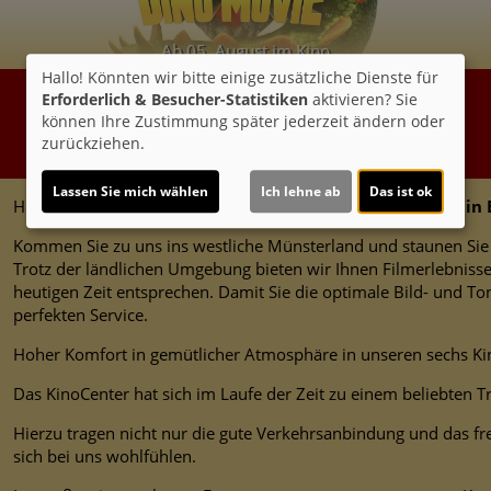
Ab 05. August im Kino
Hallo! Könnten wir bitte einige zusätzliche Dienste für
Erforderlich & Besucher-Statistiken
aktivieren? Sie
können Ihre Zustimmung später jederzeit ändern oder
zurückziehen.
Lassen Sie mich wählen
Ich lehne ab
Das ist ok
Herzlich Willkommen in unserem gemütlichen
KinoCenter in 
Kommen Sie zu uns ins westliche Münsterland und staunen Si
Trotz der ländlichen Umgebung bieten wir Ihnen Filmerlebnisse
heutigen Zeit entsprechen. Damit Sie die optimale Bild- und T
perfekten Service.
Hoher Komfort in gemütlicher Atmosphäre in unseren sechs Kino
Das KinoCenter hat sich im Laufe der Zeit zu einem beliebten 
Hierzu tragen nicht nur die gute Verkehrsanbindung und das fr
sich bei uns wohlfühlen.