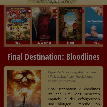
Ab 05. August im Kino
2D
3D
2D
2D
Neu!
2. Woche!
Neu!
Neu!
Final Destination: Bloodlines
Regie: Zach Lipovsky, Adam B. Stein.
Mit Brec Bassinger, Teo Briones,
Kaitlyn Santa Juana
Final Destination 6: Bloodlines
ist der Titel des neuesten
Kapitels in der erfolgreichen
und blutigen Filmreihe von