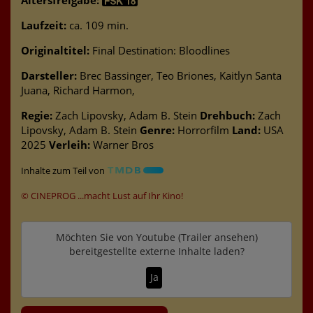
Laufzeit:
ca. 109 min.
Originaltitel:
Final Destination: Bloodlines
Darsteller:
Brec Bassinger, Teo Briones, Kaitlyn Santa
Juana, Richard Harmon,
Regie:
Zach Lipovsky, Adam B. Stein
Drehbuch:
Zach
Lipovsky, Adam B. Stein
Genre:
Horrorfilm
Land:
USA
2025
Verleih:
Warner Bros
Inhalte zum Teil von
© CINEPROG ...macht Lust auf Ihr Kino!
Möchten Sie von
Youtube (Trailer ansehen)
bereitgestellte externe Inhalte laden?
Ja