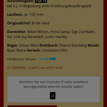
Altersfreigabe:
(ab 6 J. in Begleitung eines Erziehungsbeauftragten)
Laufzeit:
ca. 105 min.
Originaltitel:
Bride Hard
Darsteller:
Rebel Wilson, Anna Camp, Gigi Zumbado,
Da´vine Joy Randolph, Justin Hartley
Regie:
Simon West
Drehbuch:
Shaina Steinberg
Musik:
Ryan Shore
Verleih:
Constantin Film
Inhalte zum Teil von
© CINEPROG ...macht Lust auf Ihr Kino!
Möchten Sie von
Youtube (Trailer ansehen)
bereitgestellte externe Inhalte laden?
Ja