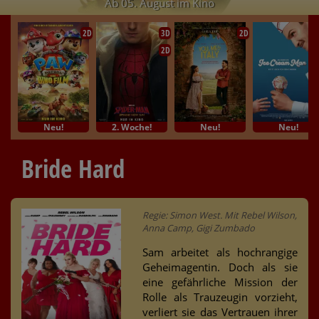
Ab 05. August im Kino
2D
3D
2D
2D
Neu!
2. Woche!
Neu!
Neu!
Bride Hard
Regie: Simon West. Mit Rebel Wilson,
Anna Camp, Gigi Zumbado
Sam arbeitet als hochrangige
Geheimagentin. Doch als sie
eine gefährliche Mission der
Rolle als Trauzeugin vorzieht,
verliert sie das Vertrauen ihrer