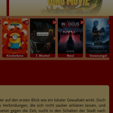
Ab 05. August im Kino
D
2D
2D
2D
2D
Kinderkino
7. Woche!
Neu!
Voranzeige!
er auf den ersten Blick wie ein lokaler Gewaltakt wirkt. Doch
n Verbindungen, die sich nicht sauber erklären lassen, und
eitet gegen die Zeit, sucht in den Schatten der Stadt nach