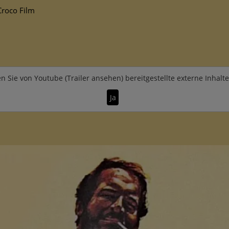
roco Film
n Sie von
Youtube (Trailer ansehen)
bereitgestellte externe Inhalt
Ja