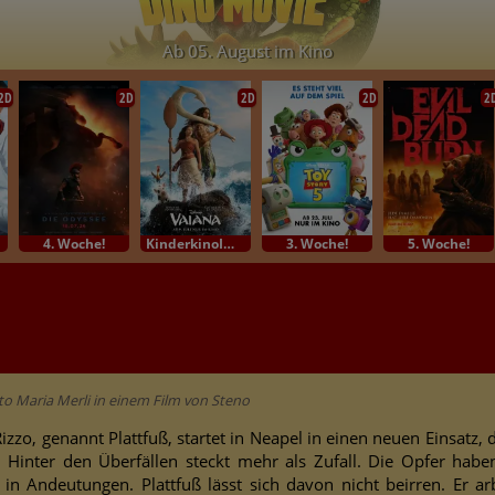
Ab 05. August im Kino
2D
2D
2D
2D
2
4. Woche!
KinderkinoIm Bundesstart
3. Woche!
5. Woche!
o Maria Merli in einem Film von Steno
o, genannt Plattfuß, startet in Neapel in einen neuen Einsatz, d
: Hinter den Überfällen steckt mehr als Zufall. Die Opfer habe
n Andeutungen. Plattfuß lässt sich davon nicht beirren. Er arb