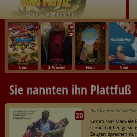
Ab 05. August im Kino
2D
3D
2D
2D
Neu!
2. Woche!
Neu!
Neu!
Sie nannten ihn Plattfuß
Bud Spencer und Adalbert
2D
Kommissar Manuele Rizz
schon bald zeigt sich
Zeugen sprechen nur i