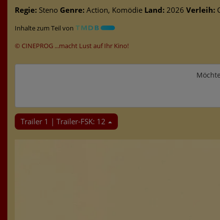
Regie:
Steno
Genre:
Action, Komödie
Land:
2026
Verleih:
C
Inhalte zum Teil von
© CINEPROG ...macht Lust auf Ihr Kino!
Möchte
Trailer 1 | Trailer-FSK: 12