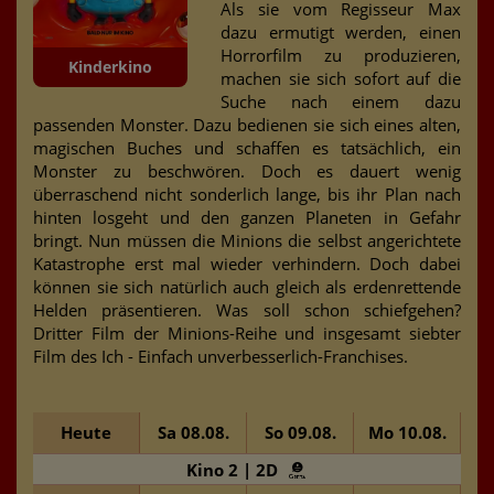
Als sie vom Regisseur Max
dazu ermutigt werden, einen
Horrorfilm zu produzieren,
Kinderkino
machen sie sich sofort auf die
Suche nach einem dazu
passenden Monster. Dazu bedienen sie sich eines alten,
magischen Buches und schaffen es tatsächlich, ein
Monster zu beschwören. Doch es dauert wenig
überraschend nicht sonderlich lange, bis ihr Plan nach
hinten losgeht und den ganzen Planeten in Gefahr
bringt. Nun müssen die Minions die selbst angerichtete
Katastrophe erst mal wieder verhindern. Doch dabei
können sie sich natürlich auch gleich als erdenrettende
Helden präsentieren. Was soll schon schiefgehen?
Dritter Film der Minions-Reihe und insgesamt siebter
Film des Ich - Einfach unverbesserlich-Franchises.
Heute
Sa 08.08.
So 09.08.
Mo 10.08.
D
Kino 2 | 2D