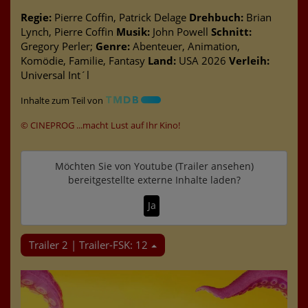
Regie:
Pierre Coffin, Patrick Delage
Drehbuch:
Brian
Lynch, Pierre Coffin
Musik:
John Powell
Schnitt:
Gregory Perler;
Genre:
Abenteuer, Animation,
Komödie, Familie, Fantasy
Land:
USA 2026
Verleih:
Universal Int´l
Inhalte zum Teil von
© CINEPROG ...macht Lust auf Ihr Kino!
Möchten Sie von
Youtube (Trailer ansehen)
bereitgestellte externe Inhalte laden?
Ja
Trailer 2 | Trailer-FSK: 12