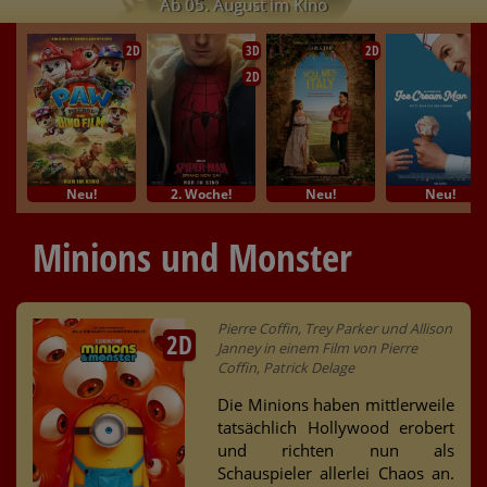
Ab 05. August im Kino
2D
3D
2D
2D
Neu!
2. Woche!
Neu!
Neu!
Minions und Monster
Pierre Coffin, Trey Parker und Allison
2D
Janney in einem Film von Pierre
Coffin, Patrick Delage
Die Minions haben mittlerweile
tatsächlich Hollywood erobert
und richten nun als
Schauspieler allerlei Chaos an.