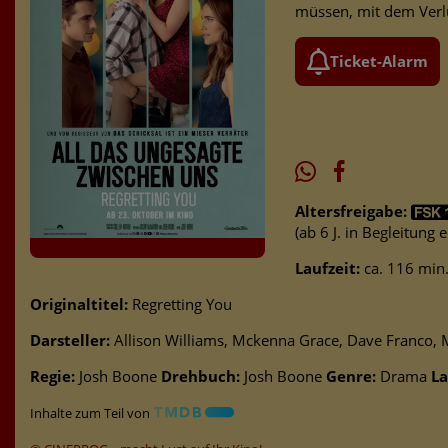
müssen, mit dem Verl
Ticket-Alarm
Altersfreigabe:
(ab 6 J. in Begleitung
Laufzeit:
ca. 116 min
Originaltitel:
Regretting You
Darsteller:
Allison Williams, Mckenna Grace, Dave Franco
Regie:
Josh Boone
Drehbuch:
Josh Boone
Genre:
Drama
La
Inhalte zum Teil von