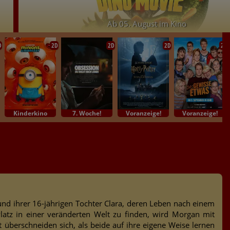
Ab 05. August im Kino
D
2D
2D
2D
2D
Kinderkino
7. Woche!
Voranzeige!
Voranzeige!
nd ihrer 16-jährigen Tochter Clara, deren Leben nach einem
Platz in einer veränderten Welt zu finden, wird Morgan mit
überschneiden sich, als beide auf ihre eigene Weise lernen